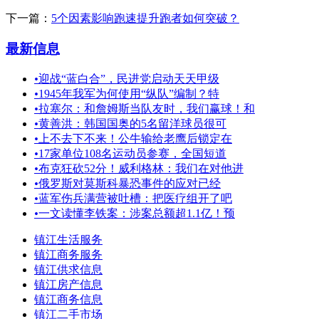
下一篇：
5个因素影响跑速提升跑者如何突破？
最新信息
•
迎战“蓝白合”，民进党启动天天甲级
•
1945年我军为何使用“纵队”编制？特
•
拉塞尔：和詹姆斯当队友时，我们赢球！和
•
黄善洪：韩国国奥的5名留洋球员很可
•
上不去下不来！公牛输给老鹰后锁定在
•
17家单位108名运动员参赛，全国短道
•
布克狂砍52分！威利格林：我们在对他进
•
俄罗斯对莫斯科暴恐事件的应对已经
•
蓝军伤兵满营被吐槽：把医疗组开了吧
•
一文读懂李铁案：涉案总额超1.1亿！预
镇江生活服务
镇江商务服务
镇江供求信息
镇江房产信息
镇江商务信息
镇江二手市场