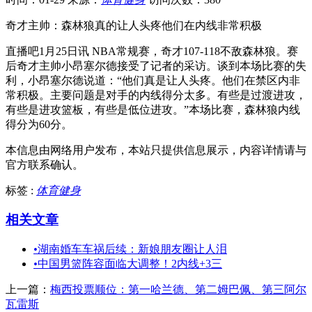
奇才主帅：森林狼真的让人头疼他们在内线非常积极
直播吧1月25日讯 NBA常规赛，奇才107-118不敌森林狼。赛
后奇才主帅小昂塞尔德接受了记者的采访。谈到本场比赛的失
利，小昂塞尔德说道：“他们真是让人头疼。他们在禁区内非
常积极。主要问题是对手的内线得分太多。有些是过渡进攻，
有些是进攻篮板，有些是低位进攻。”本场比赛，森林狼内线
得分为60分。
本信息由网络用户发布，
本站只提供信息展示，内容详情请与
官方联系确认。
标签 :
体育健身
相关文章
•
湖南婚车车祸后续：新娘朋友圈让人泪
•
中国男篮阵容面临大调整！2内线+3三
上一篇：
梅西投票顺位：第一哈兰德、第二姆巴佩、第三阿尔
瓦雷斯