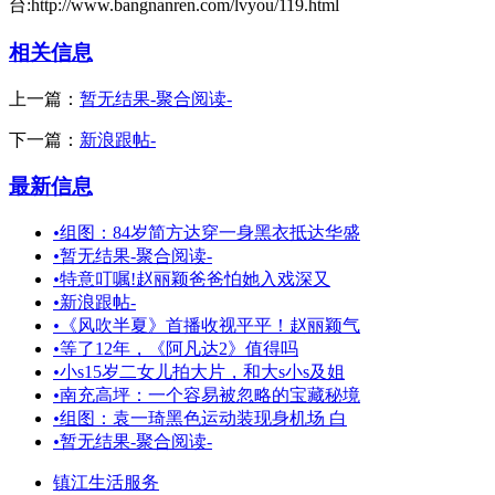
台:http://www.bangnanren.com/lvyou/119.html
相关信息
上一篇：
暂无结果-聚合阅读-
下一篇：
新浪跟帖-
最新信息
•
组图：84岁简方达穿一身黑衣抵达华盛
•
暂无结果-聚合阅读-
•
特意叮嘱!赵丽颖爸爸怕她入戏深又
•
新浪跟帖-
•
《风吹半夏》首播收视平平！赵丽颖气
•
等了12年，《阿凡达2》值得吗
•
小s15岁二女儿拍大片，和大s小s及姐
•
南充高坪：一个容易被忽略的宝藏秘境
•
组图：袁一琦黑色运动装现身机场 白
•
暂无结果-聚合阅读-
镇江生活服务