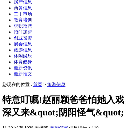
房产信息
商务信息
二手市场
教育培训
求职招聘
招商加盟
创业投资
展会信息
旅游信息
休闲娱乐
体育健身
最新资讯
最新推文
您现在的位置 :
首页
>
旅游信息
特意叮嘱!赵丽颖爸爸怕她入戏
深又来&quot;阴阳怪气&quot;
11-30 发布
1028 次浏览
旅游信息
信息编号：119