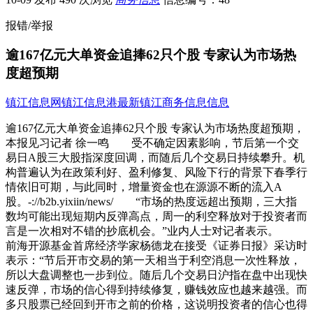
报错/举报
逾167亿元大单资金追捧62只个股 专家认为市场热
度超预期
镇江信息网
镇江信息港
最新镇江商务信息信息
逾167亿元大单资金追捧62只个股 专家认为市场热度超预期，
本报见习记者 徐一鸣 受不确定因素影响，节后第一个交
易日A股三大股指深度回调，而随后几个交易日持续攀升。机
构普遍认为在政策利好、盈利修复、风险下行的背景下春季行
情依旧可期，与此同时，增量资金也在源源不断的流入A
股。-://b2b.yixiin/news/ “市场的热度远超出预期，三大指
数均可能出现短期内反弹高点，周一的利空释放对于投资者而
言是一次相对不错的抄底机会。”业内人士对记者表示。
前海开源基金首席经济学家杨德龙在接受《证券日报》采访时
表示：“节后开市交易的第一天相当于利空消息一次性释放，
所以大盘调整也一步到位。随后几个交易日沪指在盘中出现快
速反弹，市场的信心得到持续修复，赚钱效应也越来越强。而
多只股票已经回到开市之前的价格，这说明投资者的信心也得