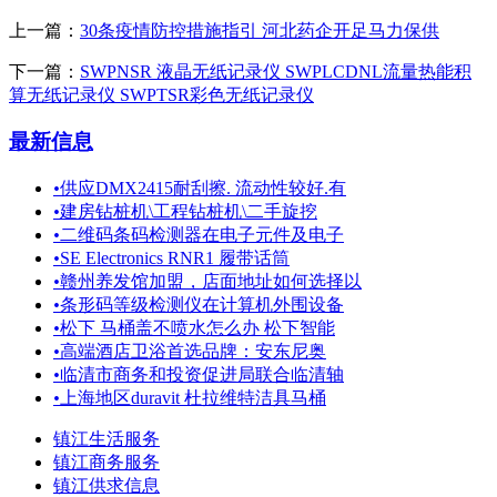
上一篇：
30条疫情防控措施指引 河北药企开足马力保供
下一篇：
SWPNSR 液晶无纸记录仪 SWPLCDNL流量热能积
算无纸记录仪 SWPTSR彩色无纸记录仪
最新信息
•
供应DMX2415耐刮擦. 流动性较好.有
•
建房钻桩机\工程钻桩机\二手旋挖
•
二维码条码检测器在电子元件及电子
•
SE Electronics RNR1 履带话筒
•
赣州养发馆加盟，店面地址如何选择以
•
条形码等级检测仪在计算机外围设备
•
松下 马桶盖不喷水怎么办 松下智能
•
高端酒店卫浴首选品牌：安东尼奥
•
临清市商务和投资促进局联合临清轴
•
上海地区duravit 杜拉维特洁具马桶
镇江生活服务
镇江商务服务
镇江供求信息