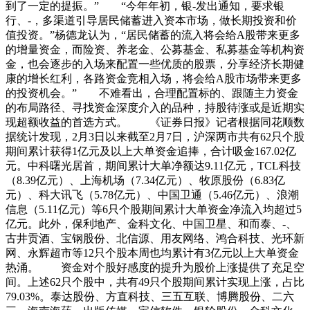
到了一定的提振。” “今年年初，银-发出通知，要求银
行、-，多渠道引导居民储蓄进入资本市场，做长期投资和价
值投资。”杨德龙认为，“居民储蓄的流入将会给A股带来更多
的增量资金，而险资、养老金、公募基金、私募基金等机构资
金，也会逐步的入场来配置一些优质的股票，分享经济长期健
康的增长红利，各路资金竞相入场，将会给A股市场带来更多
的投资机会。” 不难看出，合理配置标的、跟随主力资金
的布局路径、寻找资金深度介入的品种，持股待涨或是近期实
现超额收益的首选方式。 《证券日报》记者根据同花顺数
据统计发现，2月3日以来截至2月7日，沪深两市共有62只个股
期间累计获得1亿元及以上大单资金追捧，合计吸金167.02亿
元。中科曙光居首，期间累计大单净额达9.11亿元，TCL科技
（8.39亿元）、上海机场（7.34亿元）、牧原股份（6.83亿
元）、科大讯飞（5.78亿元）、中国卫通（5.46亿元）、浪潮
信息（5.11亿元）等6只个股期间累计大单资金净流入均超过5
亿元。此外，保利地产、金科文化、中国卫星、和而泰、-、
古井贡酒、宝钢股份、北信源、用友网络、鸿合科技、光环新
网、永辉超市等12只个股本周也均累计有3亿元以上大单资金
热涌。 资金对个股好感度的提升为股价上涨提供了充足空
间。上述62只个股中，共有49只个股期间累计实现上涨，占比
79.03%。泰达股份、方直科技、三五互联、博腾股份、二六