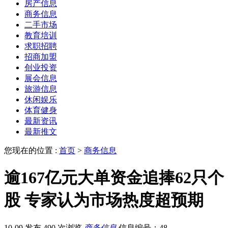
房产信息
商务信息
二手市场
教育培训
求职招聘
招商加盟
创业投资
展会信息
旅游信息
休闲娱乐
体育健身
最新资讯
最新推文
您现在的位置 :
首页
>
商务信息
逾167亿元大单资金追捧62只个
股 专家认为市场热度超预期
10-09 发布
490 次浏览
商务信息
信息编号：48