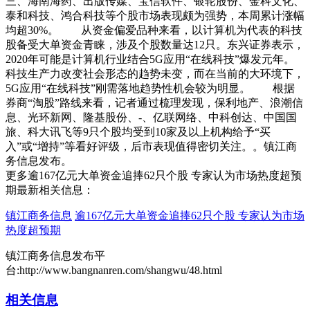
三、海南海药、出版传媒、宝信软件、银轮股份、金科文化、
泰和科技、鸿合科技等个股市场表现颇为强势，本周累计涨幅
均超30%。 从资金偏爱品种来看，以计算机为代表的科技
股备受大单资金青睐，涉及个股数量达12只。东兴证券表示，
2020年可能是计算机行业结合5G应用“在线科技”爆发元年。
科技生产力改变社会形态的趋势未变，而在当前的大环境下，
5G应用“在线科技”刚需落地趋势性机会较为明显。 根据
券商“淘股”路线来看，记者通过梳理发现，保利地产、浪潮信
息、光环新网、隆基股份、-、亿联网络、中科创达、中国国
旅、科大讯飞等9只个股均受到10家及以上机构给予“买
入”或“增持”等看好评级，后市表现值得密切关注。。镇江商
务信息发布。
更多逾167亿元大单资金追捧62只个股 专家认为市场热度超预
期最新相关信息：
镇江商务信息
逾167亿元大单资金追捧62只个股 专家认为市场
热度超预期
镇江商务信息发布平
台:http://www.bangnanren.com/shangwu/48.html
相关信息