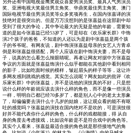
另外还有中国电视金鹰奖观众喜爱男演员奖、最具人气男演员
奖、亚洲电视大奖最佳男主角奖、华鼎奖最佳男主角奖、澳门
国际电视节最佳男演员奖等众多奖项再生，在国内张嘉译的演
技绝对是很突出的。但是万万没想到的是张嘉益在这部剧中却
受到了很大的争论，其中争论最大的无疑是他的年龄，需要知
道的是如今张嘉益已经53岁了，可是却在《欢乐家长群》中饰
演2个孩子的爸爸，不知道的人还以为是剧中张嘉益是两个孩
子的爷爷呢。有网友说，剧中饰演张嘉益母亲的女艺人方青卓
倒是和张嘉益很搭配，两个人应该在剧中饰演夫妻，而不是母
子，说真的怎么看怎么辣眼睛呢。再者让网友对据中方张嘉益
争议的方面就是张嘉益饰演什么似乎都能在其他剧中看到相同
的影子，比如吃面时候的模样，皱起眉头的样子等等，这让许
多网友感到跳戏的感觉。其实怎么说呢？网友如此的批评《欢
乐家长群》中的张嘉益，并不是说他的演技真的不好，只是想
说什么样的年龄就应该去演什么样的角色，而不是像一些演员
一样，明明自己都已经70多岁了，都是别人心中的老太太形象
了，却偏偏要去演什么十几岁的姑娘，这让观众看的能不有呕
吐的感觉吗？张嘉益的演技在国内绝对不是吹的，可是演技很
好并不能代表你什么样的角色，什么样的戏都能接，得 从自
身的角度去考虑接戏，比如说年龄是不是符合戏中的角色等。
其实个人看来，张嘉益最适合接的角色就是那些接地气的角
色，比如说《少年派2》的林大为、《山海情》中的马喊水、