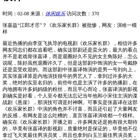
时间：02-08
来源：
休闲娱乐
访问次数：370
张嘉益“江郎才尽”？《欢乐家长群》被批惨，网友：演啥一模
样
最近热播的由李亚飞执导的电视剧《欢乐家长群》，相信许多
网友同志们都在追看吧，确实这部剧还是蛮火的，最大的看点
并不是老戏骨张嘉译，而是退圈好久不见的女主角陈好，怎么
说呢，陈好虽然退圈许久了，但是这部剧中饰演的女一号戴静
还是蛮受欢迎的。而这部剧中张嘉译饰演的是男一号刘向上，
其实张嘉译算是内地演技很牛的男艺人了，拿到过许多的大
奖，绝对的实至名归的，前些年也是主演了许多的热播剧，在
内地拥有许多妈妈级的粉丝，而且平心而论，张嘉译演的影视
剧确实是好看，个人至今都无法忘记当年他和小宋佳主演的谍
战剧《悬崖》，那演技可谓是封神啊。可事实是张嘉译在这部
《欢乐家长群》中演的角色并不讨喜，而且还引起了大量网友
的反感，有网友是这么吐槽的，直言张嘉译演啥都一个模样。
确实在《欢乐家长群》开播之前，许多网友还是抱有很大期待
的，毕竟有张嘉译的影视剧，质量绝对是保证的，毕竟他不仅
拿过飞天奖最佳男演员奖，而且也拿到白玉兰最佳男演员奖，