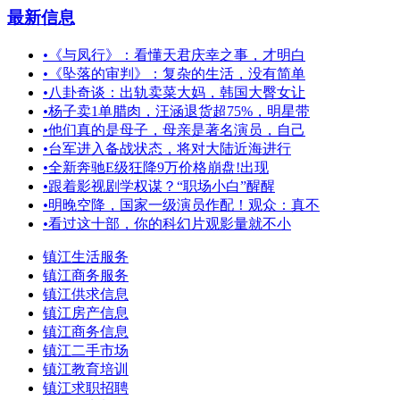
最新信息
•
《与凤行》：看懂天君庆幸之事，才明白
•
《坠落的审判》：复杂的生活，没有简单
•
八卦奇谈：出轨卖菜大妈，韩国大臀女让
•
杨子卖1单腊肉，汪涵退货超75%，明星带
•
他们真的是母子，母亲是著名演员，自己
•
台军进入备战状态，将对大陆近海进行
•
全新奔驰E级狂降9万价格崩盘!出现
•
跟着影视剧学权谋？“职场小白”醒醒
•
明晚空降，国家一级演员作配！观众：真不
•
看过这十部，你的科幻片观影量就不小
镇江生活服务
镇江商务服务
镇江供求信息
镇江房产信息
镇江商务信息
镇江二手市场
镇江教育培训
镇江求职招聘