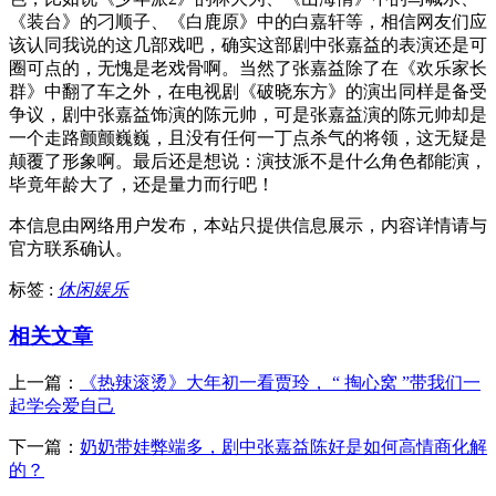
《装台》的刁顺子、《白鹿原》中的白嘉轩等，相信网友们应
该认同我说的这几部戏吧，确实这部剧中张嘉益的表演还是可
圈可点的，无愧是老戏骨啊。当然了张嘉益除了在《欢乐家长
群》中翻了车之外，在电视剧《破晓东方》的演出同样是备受
争议，剧中张嘉益饰演的陈元帅，可是张嘉益演的陈元帅却是
一个走路颤颤巍巍，且没有任何一丁点杀气的将领，这无疑是
颠覆了形象啊。最后还是想说：演技派不是什么角色都能演，
毕竟年龄大了，还是量力而行吧！
本信息由网络用户发布，
本站只提供信息展示，内容详情请与
官方联系确认。
标签 :
休闲娱乐
相关文章
上一篇：
《热辣滚烫》大年初一看贾玲， “ 掏心窝 ”带我们一
起学会爱自己
下一篇：
奶奶带娃弊端多，剧中张嘉益陈好是如何高情商化解
的？