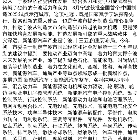
以来，宁波经济社会快速发展，综合实力和竞争力显著增强，
铸就了独特的宁波活力和实力。8月宁波获批全国首个;中国制
造2025;试点示范城市。这顶桂冠，既是国家赋予宁波探路先
行、探索创新的重大使命，也是宁波市提升制造 业核心竞争
力、推动宁波从制造大市向制造强市跨越的重大机遇，更是我
市加快培育发展新动能、打造发展新引擎的重大战略载体，意
义深远。新能源汽车产业是宁波;十三五;的重要布局。今年
初，市委关于制定宁波市国民经济和社会发展第十三个五年规
划的建议中提到，要推动产业迈向中高端，着力培育支撑宁波
未来发展的大产业。除了提升绿色石化、智能家电、时尚纺织
服装等优势制造业，着力在文化创意、金融、旅游、海洋高技
术、新能源汽车、通航产业等重点领域形成一批新增长点。
参展范围 新能源汽车：新能源汽车整车、各种纯电动特种
车、混合动力车；新能源驱动电机和动力驱动、轮-驱动、轮
边驱动及电机平衡管理系统；新能源汽车电子控制系统、驾驶
控制系统、行驶控制系统；新能源动力电池和电池管理系统、
电网互动融合技术、充电设施、充电技术、智能电电气化安全
系统技术、功率半导体技术；新能源车辆配件、零部件、电助
力转向、电制动系统、空调等零部件：零配件，发动机系统、
底盘系统、制动系统、行驶系统、转向系统、车身系统、传动
系统、排气系统、散热冷却系统、燃油系统，汽车附件、通用
件、紧固件、密封件、摩擦材料，汽车电机、轴承、蓄电池、