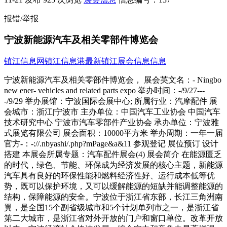
报错/举报
宁波新能源汽车及相关零部件博览会
镇江信息网
镇江信息港
最新镇江展会信息信息
宁波新能源汽车及相关零部件博览会， 展会英文名：- Ningbo
new ener- vehicles and related parts expo 举办时间：-/9/27---
-/9/29 举办展馆：宁波国际会展中心; 所属行业：汽摩配件 展
会城市：浙江|宁波市 主办单位：中国汽车工业协会 中国汽车
技术研究中心 宁波市汽车零部件产业协会 承办单位：宁波雅
式展览有限公司 展会面积：10000平方米 举办周期：一年一届
官方-：-://.nbyashi/.php?mPage&a&11 参观登记 展位预订 设计
搭建 本展会所属专题：汽车配件展会(4) 展会简介 在能源匮乏
的时代，绿色、节能、环保成为经济发展的核心主题，新能源
汽车具有良好的环保性能和燃料经济性好、运行成本低等优
势，既可以保护环境，又可以缓解能源的短缺并能调整能源的
结构，保障能源的安全。宁波位于浙江省东部，长江三角洲南
翼，是全国15个副省级城市和5个计划单列市之一，是浙江省
第二大城市，是浙江省对外开放的门户和窗口单位。改革开放