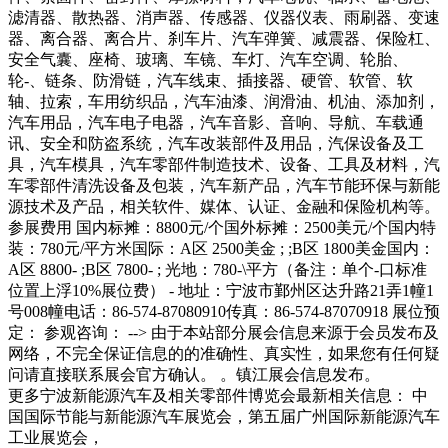
滤清器、散热器、消声器、传感器、仪器仪表、雨刷器、变速
器、离合器、离合片、刹车片、汽车弹簧、减震器、保险杠、
安全气囊、座椅、玻璃、车镜、车灯、汽车空调、轮胎、
轮-、链条、防滑链，汽车线束、插接器、硬管、软管、软
轴、拉索，车用纺织品，汽车油漆、润滑油、机油、添加剂，
汽车用品，汽车电子电器，汽车音影、音响、导航、车载通
讯、安全和防盗系统，汽车改装部件及用品，汽保设备及工
具，汽车模具，汽车零部件制造技术、设备、工具及材料，汽
车零部件清洗设备及包装，汽车新产品，汽车节能环保与新能
源技术及产品，相关软件、媒体、认证、金融和保险机构等。
参展费用 国内标摊：8800元/个国外标摊：2500美元/个国内特
装：780元/平方米国际：A区 2500美金 ; ;B区 1800美金国内：
A区 8800- ;B区 7800- ; 光地：780-\平方（备注：单个-口标准
位置上浮10%展位费） - 地址：宁波市鄞州区达升路21弄1幢1
号008幢电话：86-574-87080910传真：86-574-87070918 展位预
定： 参观咨询： --> 由于本站部分展会信息来源于会员发布及
网络，不完全保证信息的的准确性、真实性，如果您有任何疑
问请直接联系展会官方确认。 。镇江展会信息发布。
更多宁波新能源汽车及相关零部件博览会最新相关信息： 中
国国际节能与新能源汽车展览会，第五届广州国际新能源汽车
工业展览会，